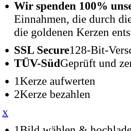
Wir spenden 100% uns
Einnahmen, die durch di
die goldenen Kerzen ents
SSL Secure
128-Bit-Vers
TÜV-Süd
Geprüft und zert
1
Kerze aufwerten
2
Kerze bezahlen
x
1
Bild wählen & hochlad