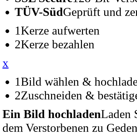
TÜV-Süd
Geprüft und zert
1
Kerze aufwerten
2
Kerze bezahlen
x
1
Bild wählen & hochlad
2
Zuschneiden & bestätig
Ein Bild hochladen
Laden S
dem Verstorbenen zu Geden