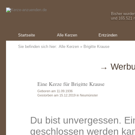
Bisher wurde
und 165.521 m
Startseite
Alle Kerzen
Entzünden
Sie befinden sich hier:
Alle Kerzen
» Brigitte Krause
→ Werbu
Eine Kerze für Brigitte Krause
Geboren am 11.09.1936
Gestorben am 15.12.2019 in Neumünster
Du bist unvergessen. Ei
geschlossen werden ka