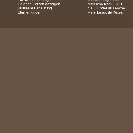
Alle Kerzen anzeigen
Michael Lingenfelder
Goldene Kerzen anzeigen
Natascha Knoll - 18 J...
Kulturelle Bedeutung
die 3 Kinder aus Aache...
Sternenkinder
Meist besuchte Kerzen