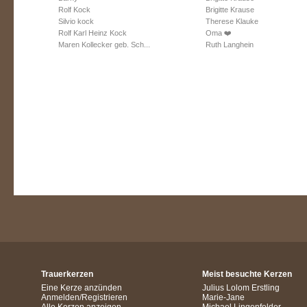
Rolf Kock
Brigitte Krause
Silvio kock
Therese Klauke
Rolf Karl Heinz Kock
Oma ❤️
Maren Kollecker geb. Sch...
Ruth Langhein
Trauerkerzen
Meist besuchte Kerzen
Eine Kerze anzünden
Julius Lolom Erstling
Anmelden/Registrieren
Marie-Jane