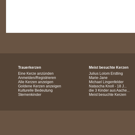
Trauerkerzen
Meist besuchte Kerzen
Eine Kerze anzünden
Julius Lolom Erstling
Anmelden/Registrieren
Marie-Jane
Alle Kerzen anzeigen
Michael Lingenfelder
Goldene Kerzen anzeigen
Natascha Knoll - 18 J...
Kulturelle Bedeutung
die 3 Kinder aus Aache...
Sternenkinder
Meist besuchte Kerzen