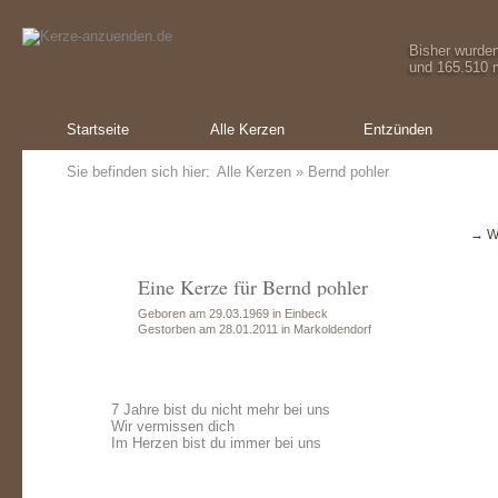
Bisher wurde
und 165.510 m
Startseite
Alle Kerzen
Entzünden
Sie befinden sich hier:
Alle Kerzen
» Bernd pohler
→ W
Eine Kerze für Bernd pohler
Geboren am 29.03.1969 in Einbeck
Gestorben am 28.01.2011 in Markoldendorf
7 Jahre bist du nicht mehr bei uns
Wir vermissen dich
Im Herzen bist du immer bei uns
Ein Geschenk
Oliver Sch