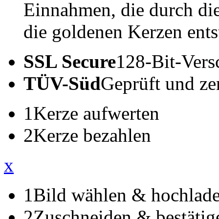
Einnahmen, die durch di
die goldenen Kerzen ents
SSL Secure
128-Bit-Vers
TÜV-Süd
Geprüft und zert
1
Kerze aufwerten
2
Kerze bezahlen
x
1
Bild wählen & hochlad
2
Zuschneiden & bestätig