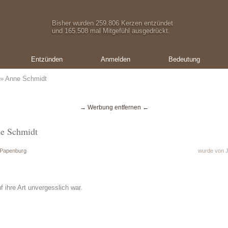
Bisher wurden 259.806 Kerzen entzündet
und 165.508 mal Mitgefühl ausgedrückt.
Entzünden
Anmelden
Bedeutung
» Anne Schmidt
→ Werbung entfernen ←
ne Schmidt
 Papenburg
wurde von J
 ihre Art unvergesslich war.
Ein Geschenk von:
Ein Geschenk von:
Uwe
Oliver Schmid