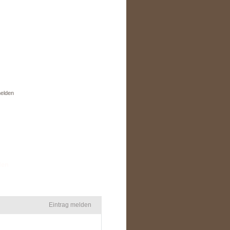
elden
den
Eintrag melden