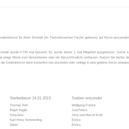
Gedenkkerze für Anne Schmidt (im Tierkreiszeichen
Fische
geboren) auf Kerze-anzuenden.d
idt wurde 4.739 mal besucht. Es wurde bisher 1 mal Mitgefühl ausgedrückt. Gerne kön
d einige Worte zum Verstorbenen oder ein Spruch/Gedicht verfassen. Nutzen Sie hierfür de
 die Gedenkkerze dann kostenfrei neu anzünden oder selbige in eine goldene Kerze umwand
Sterbedatum 24.01.2013
Soeben entzündet
Thomas Reh
Wolfgang Franke
Ralph Kegler
Jurij Peters
Oma Anni
Jens und Marcel Kraft
Karl-Heinz Kemmerling
Enrico
Dieter
Enrico