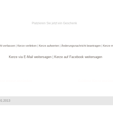
Platzieren Sie jetzt ein Geschenk
hl verfassen
|
Kerze verlinken
|
Kerze aufwerten
|
Änderungsnachricht beantragen
|
Kerze m
Kerze via E-Mail weitersagen
|
Kerze auf Facebook weitersagen
Goldene Kerze anzün
01.2013