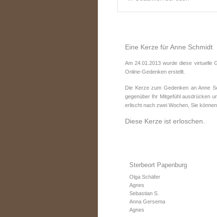
Eine Kerze für Anne Schmidt
Am 24.01.2013 wurde diese virtuelle 
Online-Gedenken erstellt.
Die Kerze zum Gedenken an Anne Schm
gegenüber Ihr Mitgefühl ausdrücken un
erlischt nach zwei Wochen, Sie können
Diese Kerze ist erloschen.
Sterbeort Papenburg
Olga Schäfer
Agnes
Sebastian S.
Anna Gersema
Agnes