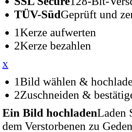
SSL Secure
128-Bit-Vers
TÜV-Süd
Geprüft und zert
1
Kerze aufwerten
2
Kerze bezahlen
x
1
Bild wählen & hochlad
2
Zuschneiden & bestätig
Ein Bild hochladen
Laden S
dem Verstorbenen zu Geden