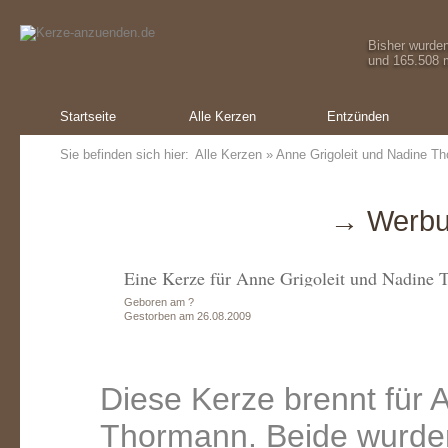
Bisher wurde
und 165.508 m
Startseite
Alle Kerzen
Entzünden
Sie befinden sich hier:
Alle Kerzen
» Anne Grigoleit und Nadine T
→ Werbu
Eine Kerze für Anne Grigoleit und Nadine
Geboren am ?
Gestorben am 26.08.2009
Diese Kerze brennt für 
Thormann. Beide wurden