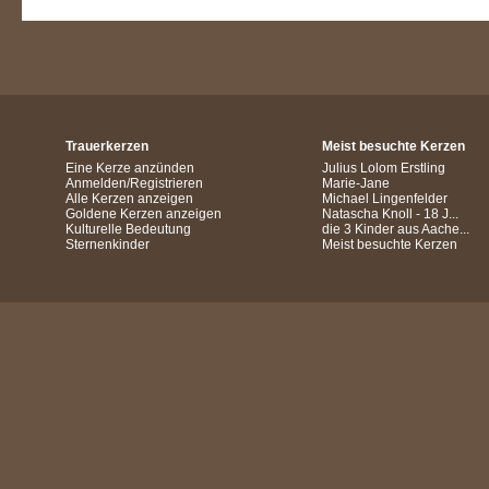
Trauerkerzen
Meist besuchte Kerzen
Eine Kerze anzünden
Julius Lolom Erstling
Anmelden/Registrieren
Marie-Jane
Alle Kerzen anzeigen
Michael Lingenfelder
Goldene Kerzen anzeigen
Natascha Knoll - 18 J...
Kulturelle Bedeutung
die 3 Kinder aus Aache...
Sternenkinder
Meist besuchte Kerzen