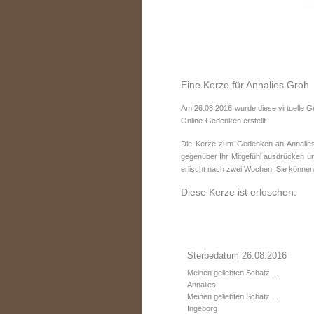
Eine Kerze für Annalies Groh
Am 26.08.2016 wurde diese virtuelle G
Online-Gedenken erstellt.
Die Kerze zum Gedenken an Annalies 
gegenüber Ihr Mitgefühl ausdrücken un
erlischt nach zwei Wochen, Sie können
Diese Kerze ist erloschen.
Sterbedatum 26.08.2016
Meinen geliebten Schatz ...
Annalies
Meinen geliebten Schatz ...
Ingeborg