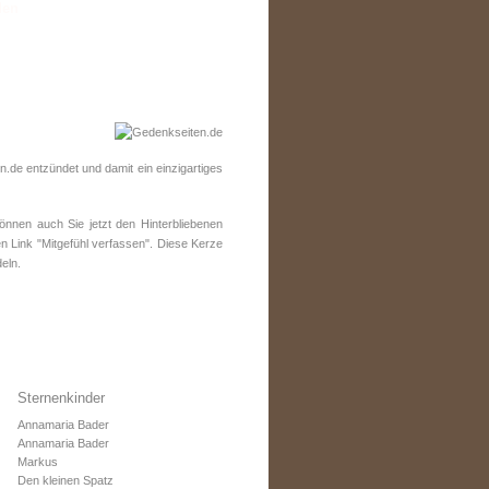
den
de entzündet und damit ein einzigartiges
nnen auch Sie jetzt den Hinterbliebenen
n Link "Mitgefühl verfassen". Diese Kerze
eln.
Sternenkinder
Annamaria Bader
Annamaria Bader
Markus
Den kleinen Spatz