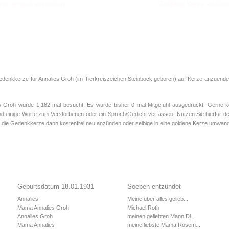
Goldene Kerze anzün
edenkkerze für Annalies Groh (im Tierkreiszeichen
Steinbock
geboren) auf Kerze-anzuenden.
Groh wurde 1.182 mal besucht. Es wurde bisher 0 mal Mitgefühl ausgedrückt. Gerne kö
d einige Worte zum Verstorbenen oder ein Spruch/Gedicht verfassen. Nutzen Sie hierfür de
 die Gedenkkerze dann kostenfrei neu anzünden oder selbige in eine goldene Kerze umwand
Geburtsdatum 18.01.1931
Soeben entzündet
Annalies
Meine über alles gelieb...
Mama Annalies Groh
Michael Roth
Annalies Groh
meinen geliebten Mann Di...
Mama Annalies
meine liebste Mama Rosem...