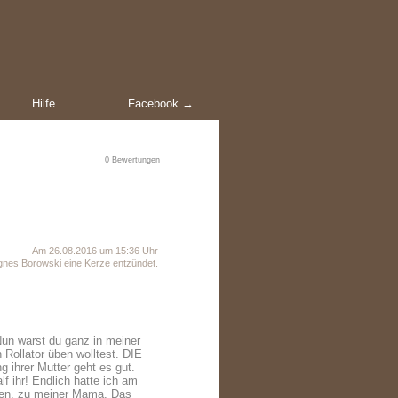
Hilfe
Facebook →
0
Bewertungen
Am 26.08.2016 um 15:36 Uhr
nes Borowski eine Kerze entzündet.
Nun warst du ganz in meiner
 Rollator üben wolltest. DIE
hrer Mutter geht es gut.
f ihr! Endlich hatte ich am
Ihnen, zu meiner Mama. Das