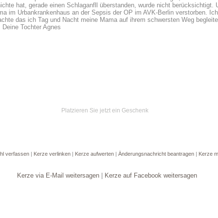
chte hat, gerade einen Schlaganfll überstanden, wurde nicht berücksichtigt. Un
ama im Urbankrankenhaus an der Sepsis der OP im AVK-Berlin verstorben. I
machte das ich Tag und Nacht meine Mama auf ihrem schwersten Weg begleite
. Deine Tochter Agnes
Ein Geschenk von:
Oliver Schmid
Platzieren Sie jetzt ein Geschenk
hl verfassen
|
Kerze verlinken
|
Kerze aufwerten
|
Änderungsnachricht beantragen
|
Kerze m
Kerze via E-Mail weitersagen
|
Kerze auf Facebook weitersagen