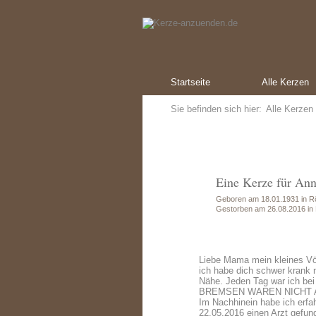
Startseite
Alle Kerzen
Sie befinden sich hier:
Alle Kerzen
Eine Kerze für Ann
Geboren am 18.01.1931 in R
Gestorben am 26.08.2016 in 
Liebe Mama mein kleines Vö
ich habe dich schwer krank n
Nähe. Jeden Tag war ich bei 
BREMSEN WAREN NICHT ANGEZ
Im Nachhinein habe ich erfah
22.05.2016 einen Arzt gefund