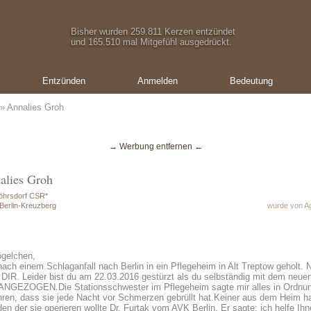
Bisher wurden 259.811 Kerzen entzündet
und 165.510 mal Mitgefühl ausgedrückt.
Entzünden
Anmelden
Bedeutung
» Annalies Groh
→ Werbung entfernen ←
alies Groh
öhrsdorf CSR*
Berlin-Kreuzberg
wurde von Ag
gelchen,
ach einem Schlaganfall nach Berlin in ein Pflegeheim in Alt Treptow geholt. 
DIR. Leider bist du am 22.03.2016 gestürzt als du selbständig mit dem neuen
OGEN.Die Stationsschwester im Pflegeheim sagte mir alles in Ordnung i
ren, dass sie jede Nacht vor Schmerzen gebrüllt hat.Keiner aus dem Heim hal
en der sie operieren wollte Dr. Furtak vom AVK Berlin. Er sagte; ich helfe 