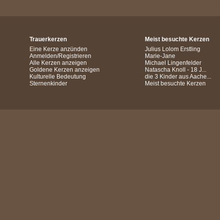
Trauerkerzen
Meist besuchte Kerzen
Eine Kerze anzünden
Julius Lolom Erstling
Anmelden/Registrieren
Marie-Jane
Alle Kerzen anzeigen
Michael Lingenfelder
Goldene Kerzen anzeigen
Natascha Knoll - 18 J...
Kulturelle Bedeutung
die 3 Kinder aus Aache...
Sternenkinder
Meist besuchte Kerzen