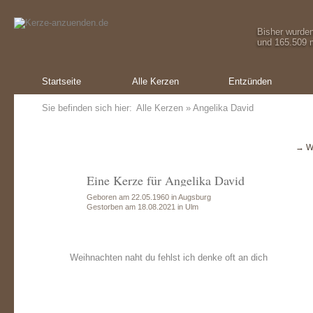
Bisher wurde
und 165.509 m
Startseite
Alle Kerzen
Entzünden
Sie befinden sich hier:
Alle Kerzen
» Angelika David
→ W
Eine Kerze für Angelika David
Geboren am 22.05.1960 in Augsburg
Gestorben am 18.08.2021 in Ulm
Weihnachten naht du fehlst ich denke oft an dich