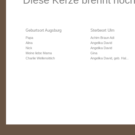
Diese Kerze brennt noch
Geburtsort Augsburg
Sterbeort Ulm
Papa
Achim Braun Adi
Alina
Angelika David
Nick
Angelika David
Meine liebe Mama
Gina
Charlie Wellensittich
Angelika David, geb. Hal...