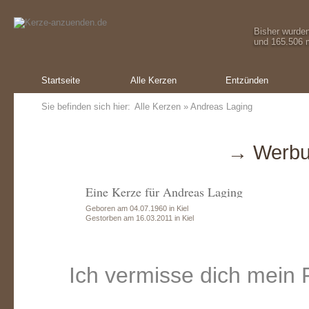
Bisher wurde
und 165.506 m
Startseite
Alle Kerzen
Entzünden
Sie befinden sich hier:
Alle Kerzen
» Andreas Laging
→ Werbu
Eine Kerze für Andreas Laging
Geboren am 04.07.1960 in Kiel
Gestorben am 16.03.2011 in Kiel
Ich vermisse dich mein