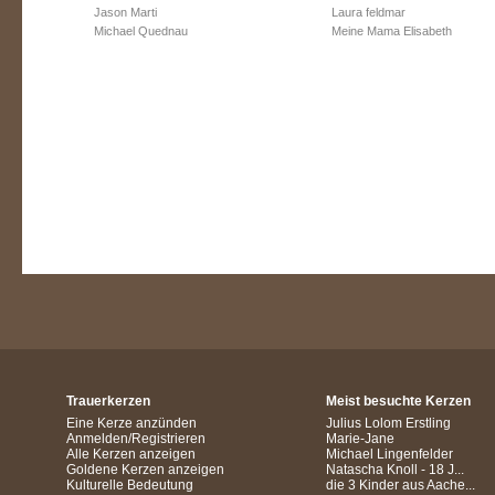
Jason Marti
Laura feldmar
Michael Quednau
Meine Mama Elisabeth
Trauerkerzen
Meist besuchte Kerzen
Eine Kerze anzünden
Julius Lolom Erstling
Anmelden/Registrieren
Marie-Jane
Alle Kerzen anzeigen
Michael Lingenfelder
Goldene Kerzen anzeigen
Natascha Knoll - 18 J...
Kulturelle Bedeutung
die 3 Kinder aus Aache...