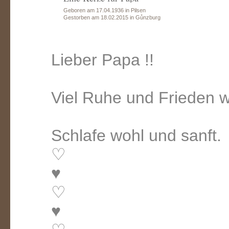
Geboren am 17.04.1936 in Pilsen
Gestorben am 18.02.2015 in Gůnzburg
Lieber Papa !!
Viel Ruhe und Frieden w
Schlafe wohl und sanft.
♡
♥
♡
♥