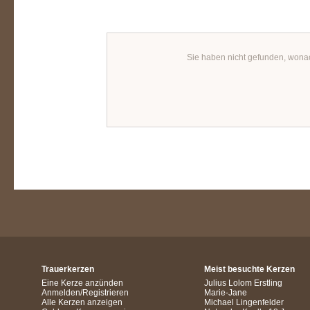
Sie haben nicht gefunden, wona
Trauerkerzen
Meist besuchte Kerzen
Eine Kerze anzünden
Julius Lolom Erstling
Anmelden/Registrieren
Marie-Jane
Alle Kerzen anzeigen
Michael Lingenfelder