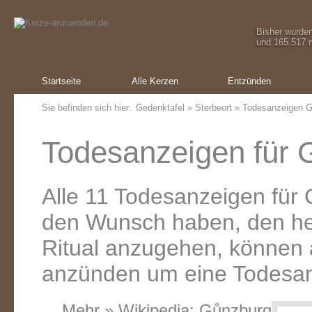
Bisher wurde
und 165.517 m
Startseite
Alle Kerzen
Entzünden
Sie befinden sich hier:
Gedenktafel
»
Sterbeort
» Todesanzeigen G
Todesanzeigen für 
Alle 11 Todesanzeigen für
den Wunsch haben, den he
Ritual anzugehen, können a
anzünden um eine Todesanz
Mehr » Wikipedia:
Gůnzburg