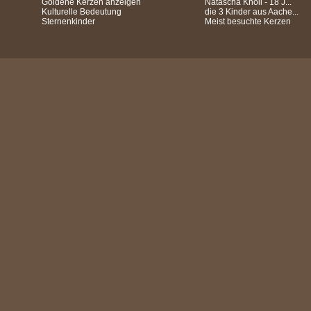
Goldene Kerzen anzeigen
Natascha Knoll - 18 J...
Kulturelle Bedeutung
die 3 Kinder aus Aache...
Sternenkinder
Meist besuchte Kerzen