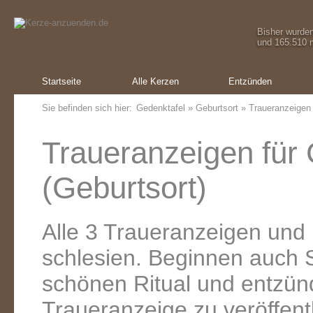
Bisher wurde
und 165.510 m
Startseite
Alle Kerzen
Entzünden
Sie befinden sich hier:
Gedenktafel
»
Geburtsort
» Traueranzeigen 
Traueranzeigen für 
(Geburtsort)
Alle 3 Traueranzeigen und
schlesien. Beginnen auch 
schönen Ritual und entzünd
Traueranzeige zu veröffent