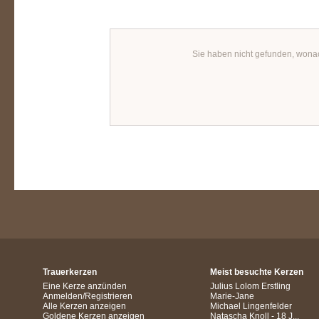
Sie haben nicht gefunden, wona
Trauerkerzen
Meist besuchte Kerzen
Eine Kerze anzünden
Julius Lolom Erstling
Anmelden/Registrieren
Marie-Jane
Alle Kerzen anzeigen
Michael Lingenfelder
Goldene Kerzen anzeigen
Natascha Knoll - 18 J...