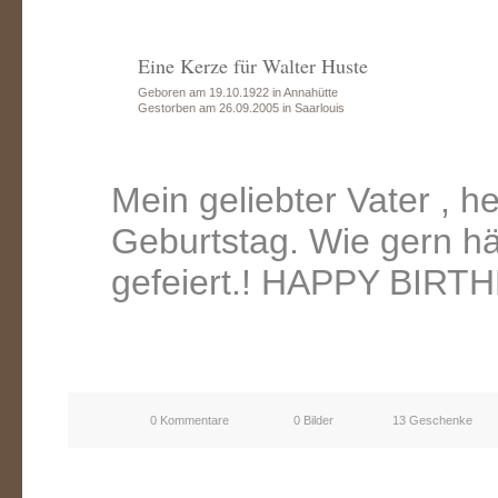
Eine Kerze für Walter Huste
Geboren am 19.10.1922 in Annahütte
Gestorben am 26.09.2005 in Saarlouis
Mein geliebter Vater , h
Geburtstag. Wie gern hä
gefeiert.! HAPPY BIRT
0 Kommentare
0 Bilder
13 Geschenke