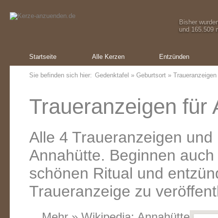
Bisher wurde
und 165.509 m
Startseite
Alle Kerzen
Entzünden
Sie befinden sich hier:
Gedenktafel
»
Geburtsort
» Traueranzeigen
Traueranzeigen für 
Alle 4 Traueranzeigen und
Annahütte. Beginnen auch 
schönen Ritual und entzünd
Traueranzeige zu veröffent
Mehr » Wikipedia:
Annahütte