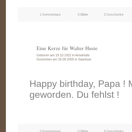
1 Kommentare
0 Bilder
0 Geschenke
Eine Kerze für Walter Huste
Geboren am 19.10.1922 in Annahütte
Gestorben am 26.09.2005 in Saarlouis
Happy birthday, Papa !
geworden. Du fehlst !
0 Kommentare
0 Bilder
8 Geschenke