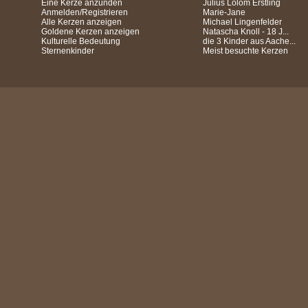
Eine Kerze anzünden
Julius Lolom Erstling
Anmelden/Registrieren
Marie-Jane
Alle Kerzen anzeigen
Michael Lingenfelder
Goldene Kerzen anzeigen
Natascha Knoll - 18 J...
Kulturelle Bedeutung
die 3 Kinder aus Aache...
Sternenkinder
Meist besuchte Kerzen