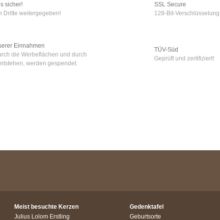
s sicher!
SSL Secure
 Dritte weitergegeben!
128-Bit-Verschlüsselung
serer Einnahmen
TÜV-Süd
urch die Werbeflächen und durch
Geprüft und zertifiziert!
ntstehen, werden gespendet.
Meist besuchte Kerzen
Gedenktafel
Julius Lolom Erstling
Geburtsorte