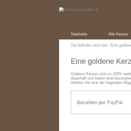
Startseite
Alle Kerzen
Sie befinden sich hier:
Eine golden
Eine goldene Ker
Goldene Kerzen sind zu 100% werbe
dauerhaft und bieten eine besonder
Wählen Sie eine der folgenden Mögl
Bezahlen per PayPal