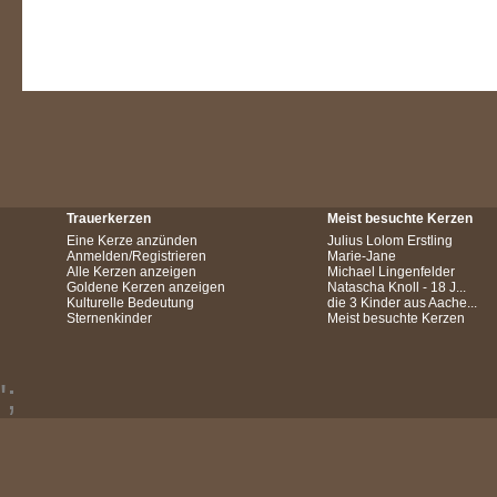
Trauerkerzen
Meist besuchte Kerzen
Eine Kerze anzünden
Julius Lolom Erstling
Anmelden/Registrieren
Marie-Jane
Alle Kerzen anzeigen
Michael Lingenfelder
Goldene Kerzen anzeigen
Natascha Knoll - 18 J...
Kulturelle Bedeutung
die 3 Kinder aus Aache...
Sternenkinder
Meist besuchte Kerzen
';