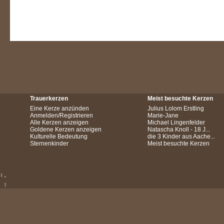
Trauerkerzen
Meist besuchte Kerzen
Eine Kerze anzünden
Julius Lolom Erstling
Anmelden/Registrieren
Marie-Jane
Alle Kerzen anzeigen
Michael Lingenfelder
Goldene Kerzen anzeigen
Natascha Knoll - 18 J...
Kulturelle Bedeutung
die 3 Kinder aus Aache...
Sternenkinder
Meist besuchte Kerzen
';