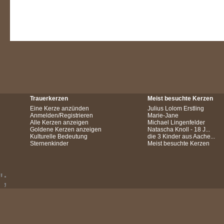
Trauerkerzen
Meist besuchte Kerzen
Eine Kerze anzünden
Julius Lolom Erstling
Anmelden/Registrieren
Marie-Jane
Alle Kerzen anzeigen
Michael Lingenfelder
Goldene Kerzen anzeigen
Natascha Knoll - 18 J...
Kulturelle Bedeutung
die 3 Kinder aus Aache...
Sternenkinder
Meist besuchte Kerzen
';