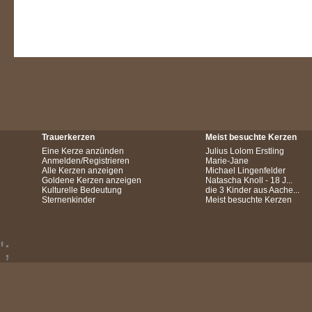
Trauerkerzen
Meist besuchte Kerzen
Eine Kerze anzünden
Julius Lolom Erstling
Anmelden/Registrieren
Marie-Jane
Alle Kerzen anzeigen
Michael Lingenfelder
Goldene Kerzen anzeigen
Natascha Knoll - 18 J...
Kulturelle Bedeutung
die 3 Kinder aus Aache...
Sternenkinder
Meist besuchte Kerzen
';