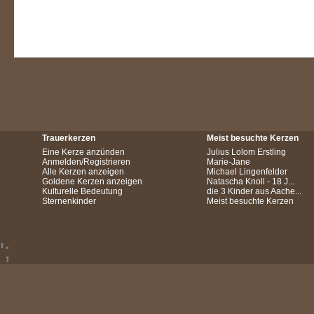
Trauerkerzen
Meist besuchte Kerzen
Eine Kerze anzünden
Julius Lolom Erstling
Anmelden/Registrieren
Marie-Jane
Alle Kerzen anzeigen
Michael Lingenfelder
Goldene Kerzen anzeigen
Natascha Knoll - 18 J...
Kulturelle Bedeutung
die 3 Kinder aus Aache...
Sternenkinder
Meist besuchte Kerzen
';