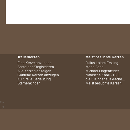
Trauerkerzen
Meist besuchte Kerzen
Eine Kerze anzünden
Julius Lolom Erstling
Anmelden/Registrieren
Marie-Jane
Alle Kerzen anzeigen
Michael Lingenfelder
Goldene Kerzen anzeigen
Natascha Knoll - 18 J...
Kulturelle Bedeutung
die 3 Kinder aus Aache...
Sternenkinder
Meist besuchte Kerzen
';