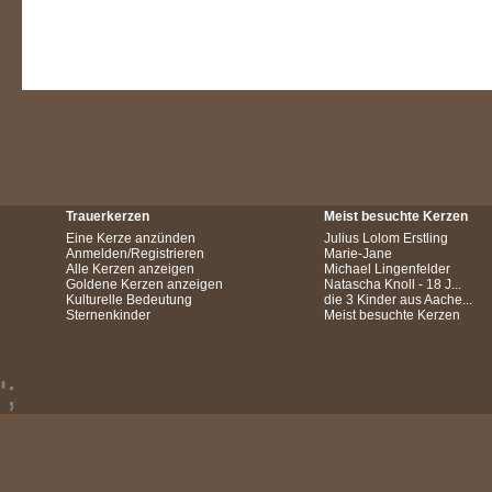
Trauerkerzen
Meist besuchte Kerzen
Eine Kerze anzünden
Julius Lolom Erstling
Anmelden/Registrieren
Marie-Jane
Alle Kerzen anzeigen
Michael Lingenfelder
Goldene Kerzen anzeigen
Natascha Knoll - 18 J...
Kulturelle Bedeutung
die 3 Kinder aus Aache...
Sternenkinder
Meist besuchte Kerzen
';